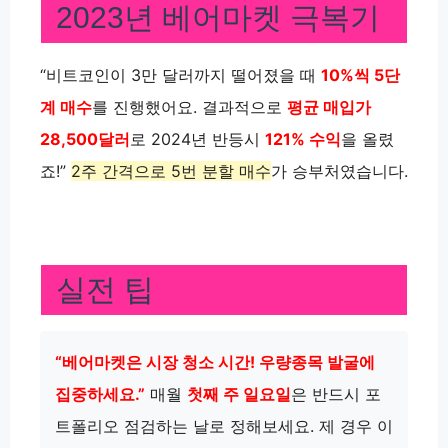
2023년 베어마켓 극복기
“비트코인이 3만 달러까지 떨어졌을 때
10%씩 5단
계 매수
를 진행했어요. 결과적으로
평균 매입가
28,500달러
로 2024년 반등시
121% 수익
을 올렸
죠!”
2주 간격으로 5번 분할 매수
가 승부처였습니다.
실전 팁
“베어마켓은 시장 청소 시간! 우량종목 발굴에
집중하세요.”
매월
첫째 주 일요일
은 반드시 포
트폴리오 점검하는 날로 정해보세요. 제 경우 이