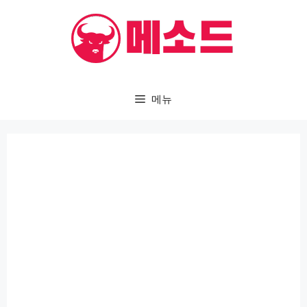
컨
텐
츠
로
건
메뉴
너
뛰
기