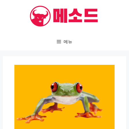
컨
텐
츠
로
건
메뉴
너
뛰
기