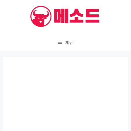
컨
텐
츠
로
건
메뉴
너
뛰
기