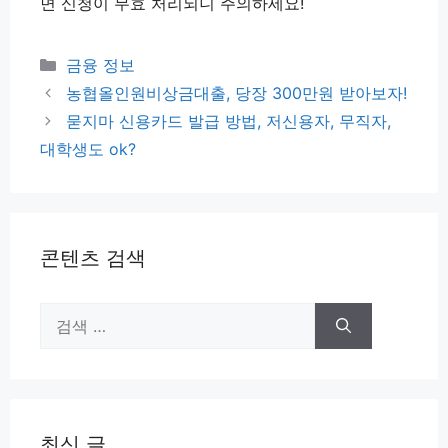
면 신청이 무효 처리되니 주의하세요!
카
금융 정보
테
농협올인원비상금대출, 당장 300만원 받아보자!
고
묻지마 신용카드 발급 방법, 저신용자, 무직자,
리
대학생도 ok?
콘텐츠 검색
검
색:
최신 글