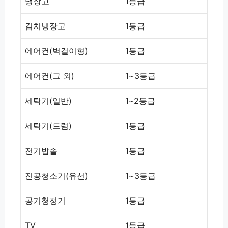
냉장고
1등급
김치냉장고
1등급
에어컨(벽걸이형)
1등급
에어컨(그 외)
1~3등급
세탁기(일반)
1~2등급
세탁기(드럼)
1등급
전기밥솥
1등급
진공청소기(유선)
1~3등급
공기청정기
1등급
TV
1등급