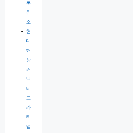
분
취
소
현
대
해
상
커
넥
티
드
카
티
맵