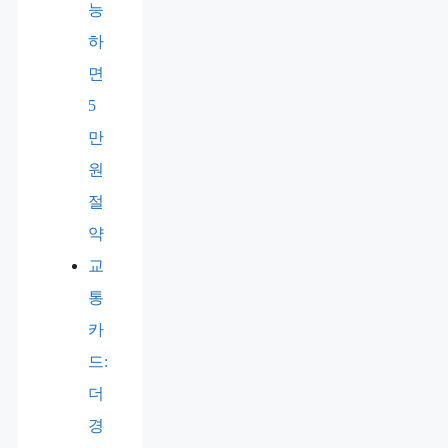
능
하
면
5
만
원
절
약
교
통
카
드:
더
경