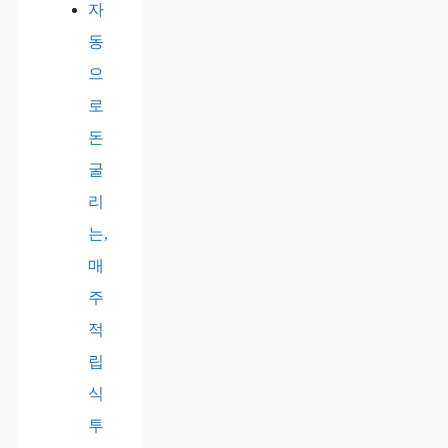
자
동
으
로
돈
굴
리
는,
매
주
적
립
식
투