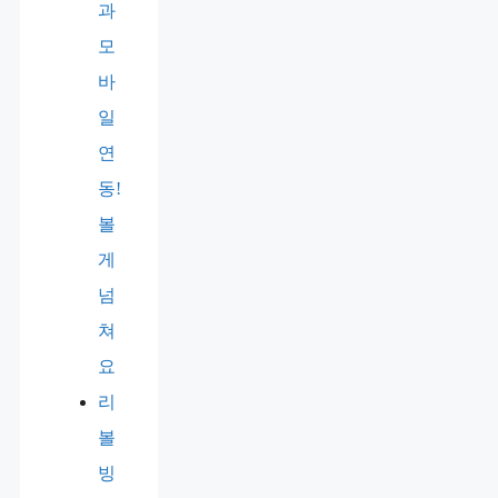
과
모
바
일
연
동!
볼
게
넘
쳐
요
리
볼
빙