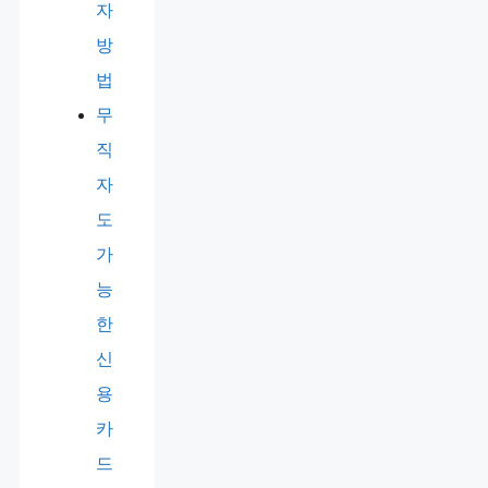
자
방
법
무
직
자
도
가
능
한
신
용
카
드