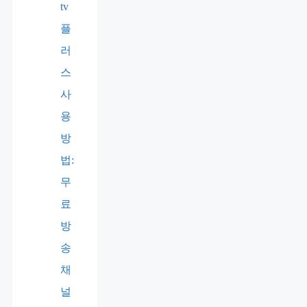
tv
플
러
스
사
용
방
법:
무
료
방
송
채
널