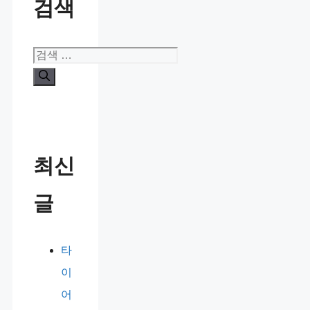
검색
검
색:
최신
글
타
이
어