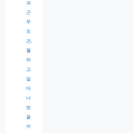
과
근
무
조
건,
뭘
하
고
얼
마
나
받
을
까