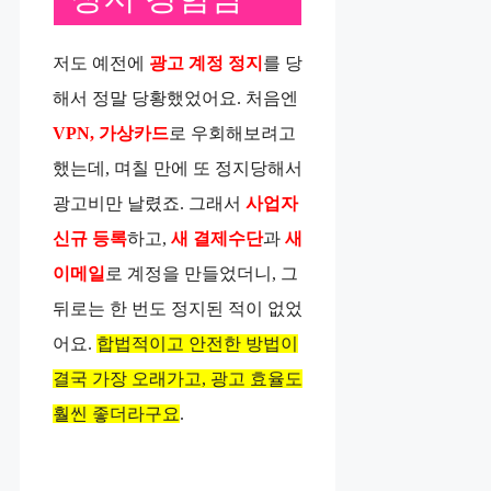
저도 예전에
광고 계정 정지
를 당
해서 정말 당황했었어요. 처음엔
VPN, 가상카드
로 우회해보려고
했는데, 며칠 만에 또 정지당해서
광고비만 날렸죠. 그래서
사업자
신규 등록
하고,
새 결제수단
과
새
이메일
로 계정을 만들었더니, 그
뒤로는 한 번도 정지된 적이 없었
어요.
합법적이고 안전한 방법이
결국 가장 오래가고, 광고 효율도
훨씬 좋더라구요
.