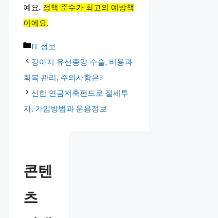
예요.
정책 준수가 최고의 예방책
이에요
.
카
IT 정보
테
강아지 유선종양 수술, 비용과
고
회복 관리, 주의사항은?
리
신한 연금저축펀드로 절세투
자, 가입방법과 운용정보
콘텐
츠