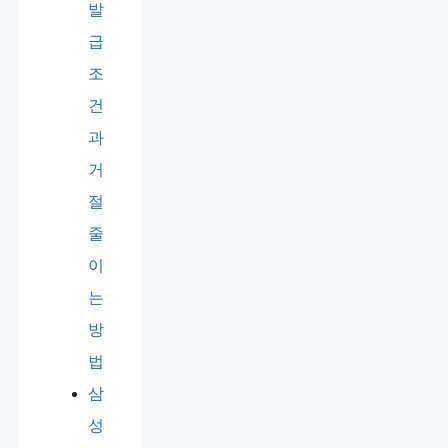
발
급
조
건
과
거
절
줄
이
는
방
법
삼
성