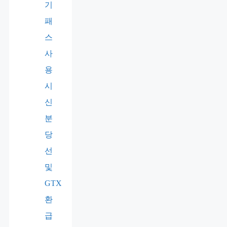
기
패
스
사
용
시
신
분
당
선
및
GTX
환
급