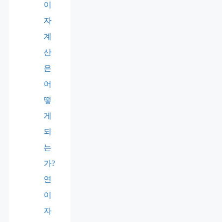
이
자
계
산
은
어
떻
게
되
는
가?
연
이
자