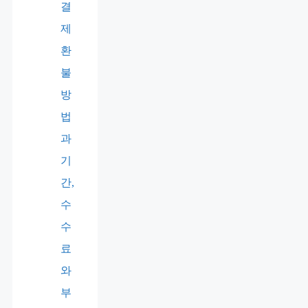
결
제
환
불
방
법
과
기
간,
수
수
료
와
부