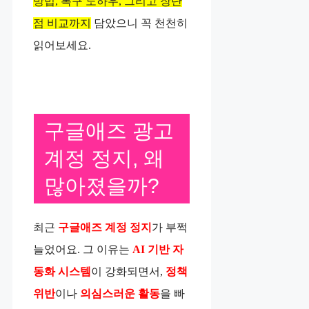
방법, 복구 노하우, 그리고 장단
점 비교까지
담았으니 꼭 천천히
읽어보세요.
구글애즈 광고
계정 정지, 왜
많아졌을까?
최근
구글애즈 계정 정지
가 부쩍
늘었어요. 그 이유는
AI 기반 자
동화 시스템
이 강화되면서,
정책
위반
이나
의심스러운 활동
을 빠