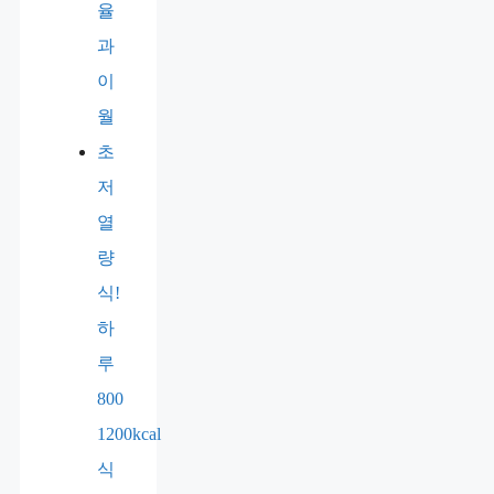
율
과
이
월
초
저
열
량
식!
하
루
800
1200kcal
식