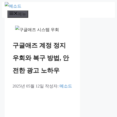
컨
메뉴
텐
츠
로
건
구글애즈 계정 정지
너
뛰
우회와 복구 방법, 안
기
전한 광고 노하우
2025년 05월 12일
작성자:
메소드