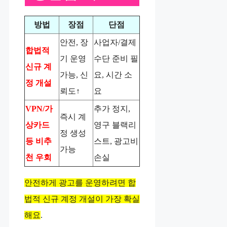
방법
장점
단점
안전, 장
사업자/결제
합법적
기 운영
수단 준비 필
신규 계
가능, 신
요, 시간 소
정 개설
뢰도↑
요
VPN/가
추가 정지,
즉시 계
상카드
영구 블랙리
정 생성
등 비추
스트, 광고비
가능
천 우회
손실
안전하게 광고를 운영하려면 합
법적 신규 계정 개설이 가장 확실
해요
.