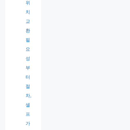
위
치
교
환
필
요
성
부
터
절
차,
셀
프
가