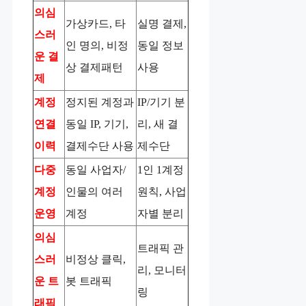
의심
가상카드, 타
실명 결제,
스러
인 명의, 비정
동일 정보
운 결
상 결제패턴
사용
제
계정
정지된 계정과
IP/기기 분
연결
동일 IP, 기기,
리, 새 결
이력
결제수단 사용
제수단
다중
동일 사업자/
1인 1계정
계정
인물의 여러
원칙, 사업
운영
계정
자별 분리
의심
트래픽 관
스러
비정상 클릭,
리, 모니터
운 트
봇 트래픽
링
래픽