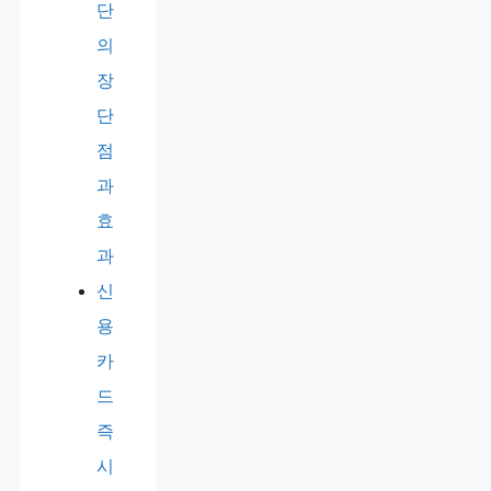
단
의
장
단
점
과
효
과
신
용
카
드
즉
시