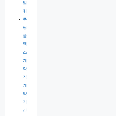
범
위
쿠
팡
플
렉
스
계
약
직
계
약
기
간