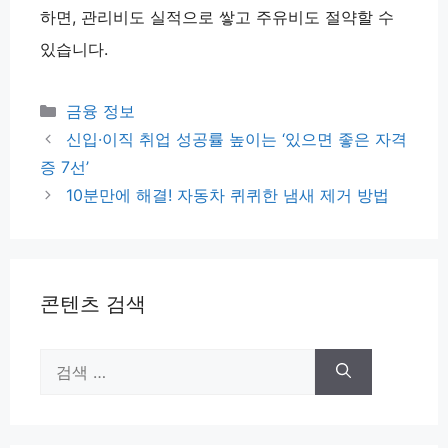
하면, 관리비도 실적으로 쌓고 주유비도 절약할 수
있습니다.
카
금융 정보
테
신입·이직 취업 성공률 높이는 ‘있으면 좋은 자격
고
증 7선’
리
10분만에 해결! 자동차 퀴퀴한 냄새 제거 방법
콘텐츠 검색
검
색: