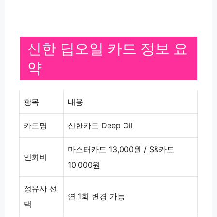
신한 딥오일 카드 정보 요
약
항목
내용
카드명
신한카드 Deep Oil
마스터카드
13,000원
/ S&카드
연회비
10,000원
정유사 선
연
1회
변경 가능
택