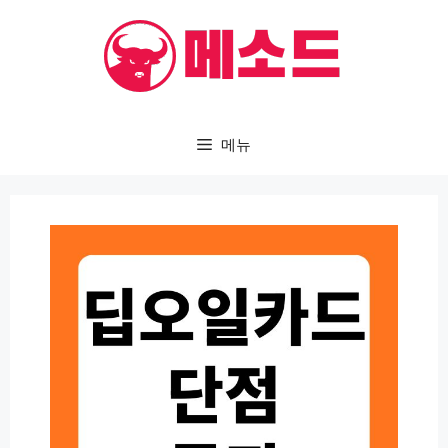
컨
텐
츠
로
건
메뉴
너
뛰
기