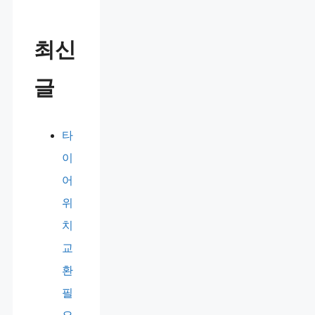
최신
글
타
이
어
위
치
교
환
필