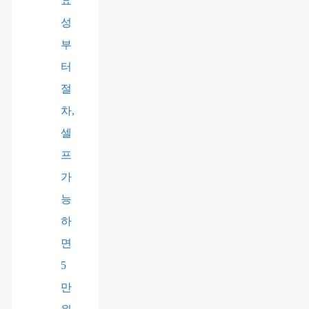
요
성
부
터
절
차,
셀
프
가
능
하
면
5
만