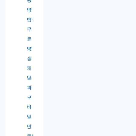
용
방
법:
무
료
방
송
채
널
과
모
바
일
연