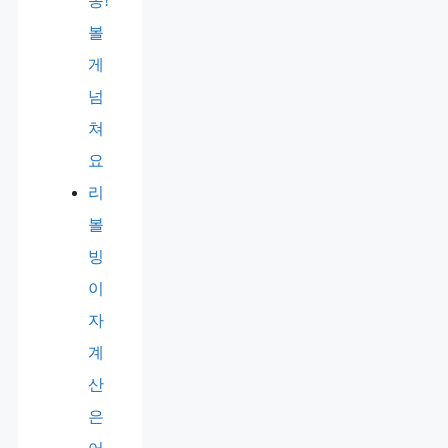
동!
볼
게
넘
쳐
요
리
볼
빙
이
자
계
산
은