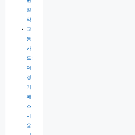
원
절
약
교
통
카
드:
더
경
기
패
스
사
용