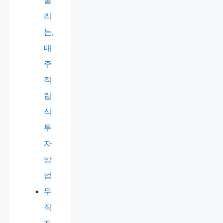
굴
리
는,
매
주
적
립
식
투
자
방
법
무
직