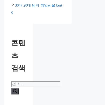
리
30대 20대 남자 취업선물 best
9
콘텐
츠
검색
검
색: