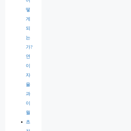
어
떻
게
되
는
가?
연
이
자
율
과
이
월
초