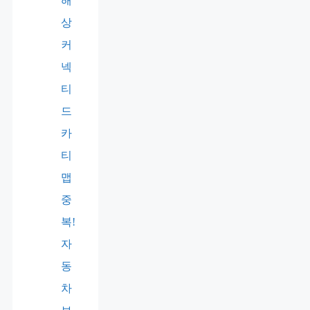
해
상
커
넥
티
드
카
티
맵
중
복!
자
동
차