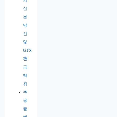
시
신
분
당
선
및
GTX
환
급
범
위
쿠
팡
플