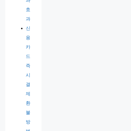
과
효
과
신
용
카
드
즉
시
결
제
환
불
방