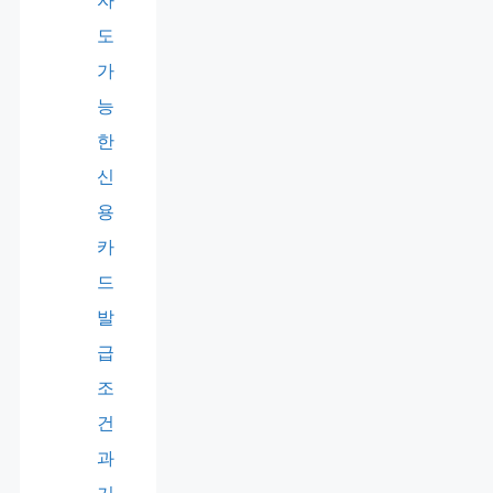
자
도
가
능
한
신
용
카
드
발
급
조
건
과