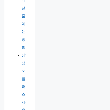
거
절
줄
이
는
방
법
삼
성
tv
플
러
스
사