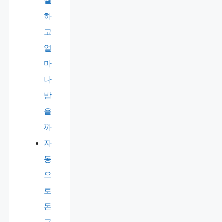
뭘
하
고
얼
마
나
받
을
까
자
동
으
로
돈