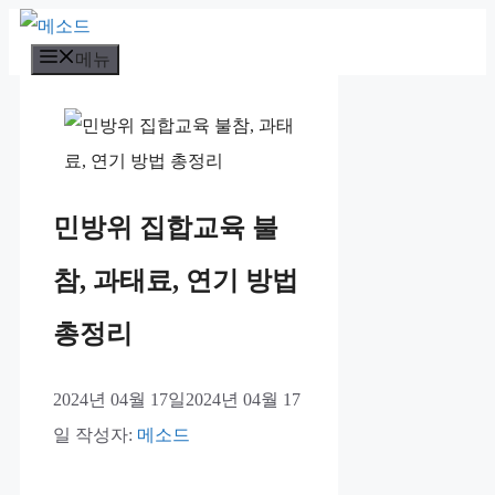
컨
메뉴
텐
츠
로
건
너
민방위 집합교육 불
뛰
기
참, 과태료, 연기 방법
총정리
2024년 04월 17일
2024년 04월 17
일
작성자:
메소드