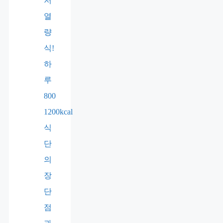
저
열
량
식!
하
루
800
1200kcal
식
단
의
장
단
점