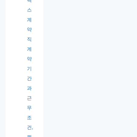
렉
스
계
약
직
계
약
기
간
과
근
무
조
건,