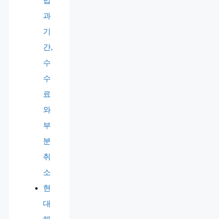
법
과
기
간,
수
수
료
와
부
분
취
소
현
대