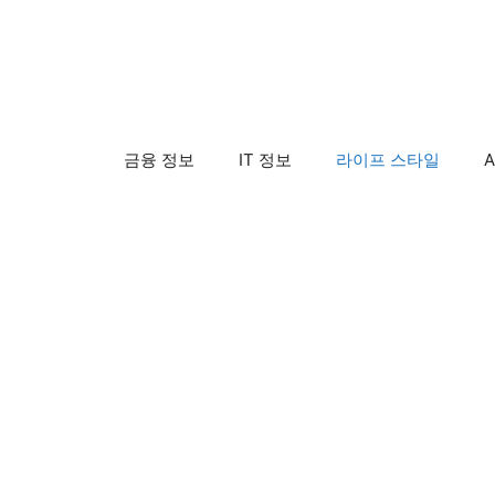
컨
텐
츠
로
건
금융 정보
IT 정보
라이프 스타일
A
너
뛰
기