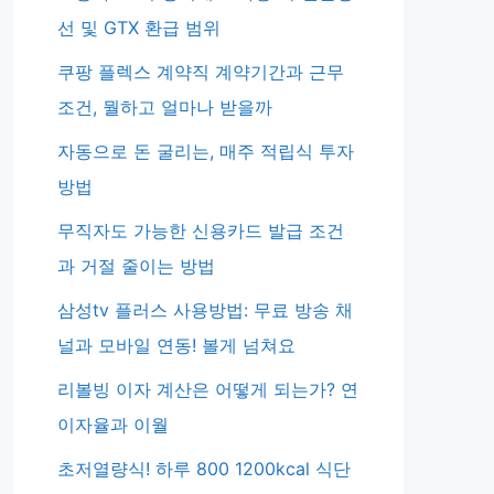
선 및 GTX 환급 범위
쿠팡 플렉스 계약직 계약기간과 근무
조건, 뭘하고 얼마나 받을까
자동으로 돈 굴리는, 매주 적립식 투자
방법
무직자도 가능한 신용카드 발급 조건
과 거절 줄이는 방법
삼성tv 플러스 사용방법: 무료 방송 채
널과 모바일 연동! 볼게 넘쳐요
리볼빙 이자 계산은 어떻게 되는가? 연
이자율과 이월
초저열량식! 하루 800 1200kcal 식단