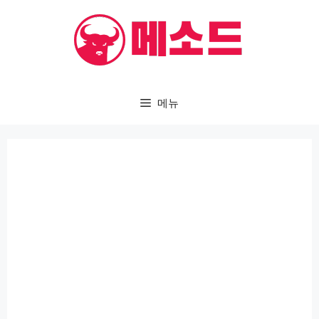
컨
텐
츠
로
건
메뉴
너
뛰
기