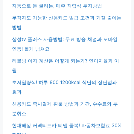
자동으로 돈 굴리는, 매주 적립식 투자방법
무직자도 가능한 신용카드 발급 조건과 거절 줄이는
방법
삼성tv 플러스 사용방법: 무료 방송 채널과 모바일
연동! 볼게 넘쳐요
리볼빙 이자 계산은 어떻게 되는가? 연이자율과 이
월
초저열량식! 하루 800 1200kcal 식단의 장단점과
효과
신용카드 즉시결제 환불 방법과 기간, 수수료와 부
분취소
현대해상 커넥티드카 티맵 중복! 자동차보험료 30%