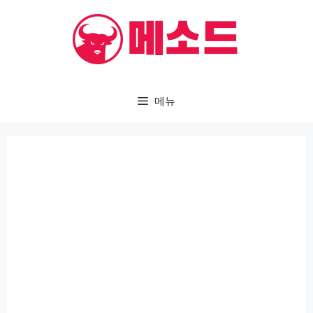
컨
텐
츠
로
건
메뉴
너
뛰
기