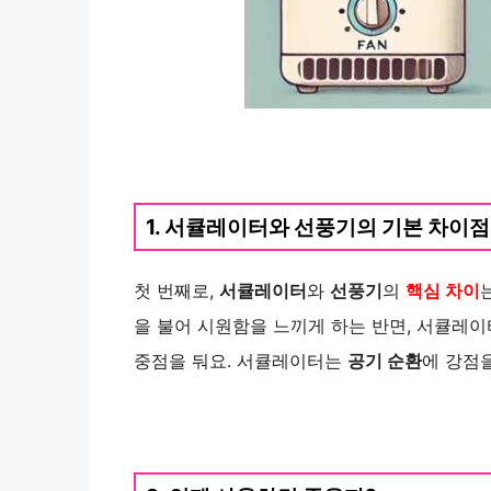
1. 서큘레이터와 선풍기의 기본 차이점
첫 번째로,
서큘레이터
와
선풍기
의
핵심 차이
을 불어 시원함을 느끼게 하는 반면, 서큘레이
중점을 둬요. 서큘레이터는
공기 순환
에 강점