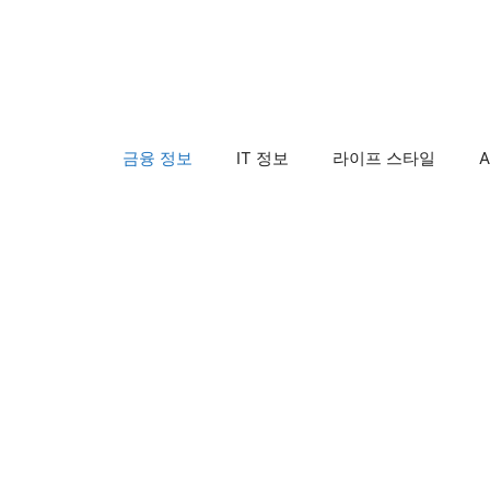
컨
텐
츠
로
건
금융 정보
IT 정보
라이프 스타일
A
너
뛰
기