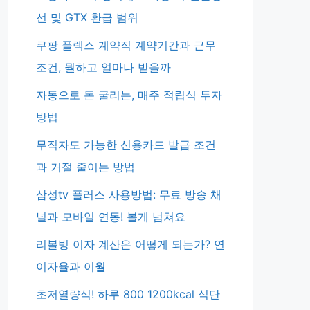
선 및 GTX 환급 범위
쿠팡 플렉스 계약직 계약기간과 근무
조건, 뭘하고 얼마나 받을까
자동으로 돈 굴리는, 매주 적립식 투자
방법
무직자도 가능한 신용카드 발급 조건
과 거절 줄이는 방법
삼성tv 플러스 사용방법: 무료 방송 채
널과 모바일 연동! 볼게 넘쳐요
리볼빙 이자 계산은 어떻게 되는가? 연
이자율과 이월
초저열량식! 하루 800 1200kcal 식단