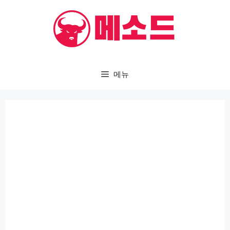
컨
텐
츠
로
건
메뉴
너
뛰
기