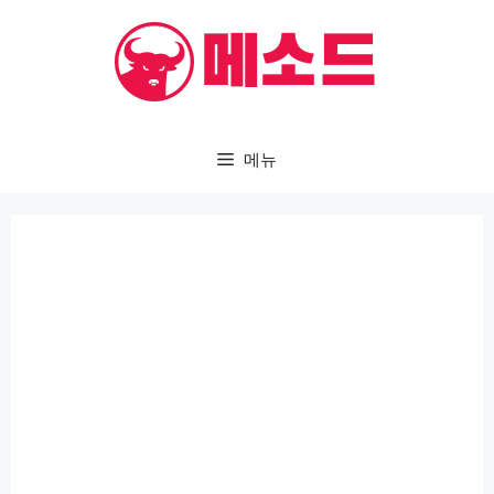
컨
텐
츠
로
건
메뉴
너
뛰
기