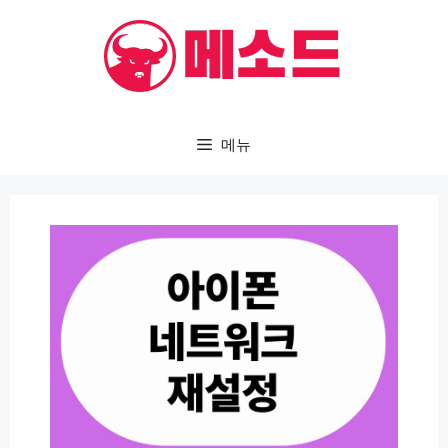
컨
텐
츠
로
건
메뉴
너
뛰
기