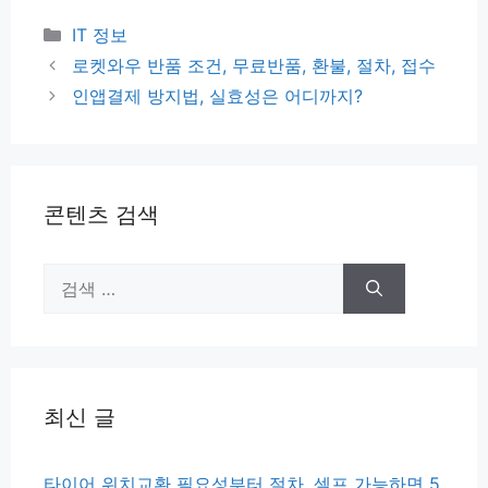
카
IT 정보
테
로켓와우 반품 조건, 무료반품, 환불, 절차, 접수
고
인앱결제 방지법, 실효성은 어디까지?
리
콘텐츠 검색
검
색:
최신 글
타이어 위치교환 필요성부터 절차, 셀프 가능하면 5