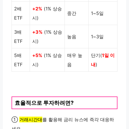
2배
+2%
(1% 상승
중간
1~5일
ETF
시)
3배
+3%
(1% 상승
높음
1~3일
ETF
시)
5배
+5%
(1% 상승
매우 높
단기(
1일 이
ETF
시)
음
내
)
효율적으로 투자하려면?
①
거래시간대
를 활용해 금리 뉴스에 즉각 대응하
세요.