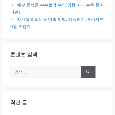
테
배달 플랫폼 수수료와 수익 영향! 나가는돈 줄이
고
려면?
리
치킨집 창업비용 대출 방법, 혜택받기, 초기자본
0원 도전기
콘텐츠 검색
검
색:
최신 글