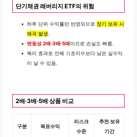
단기채권 레버리지 ETF의 위험
하루 단위 수익률만 반영되므로
장기 보유 시
왜곡 발생
.
변동성 2배·3배·5배
이므로 손실도 빠름.
복리 효과로 인해 기초지수보다 낮은 실수익
이 날 수 있음.
2배·3배·5배 상품 비교
리스크
추천 보유
구분
목표수익
수준
기간