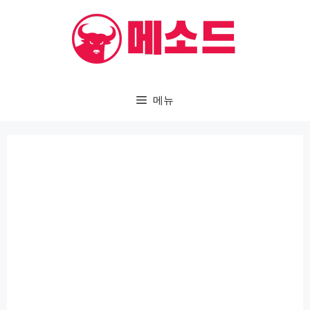
컨
텐
츠
로
건
메뉴
너
뛰
기