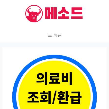
컨
텐
츠
로
건
메뉴
너
뛰
기