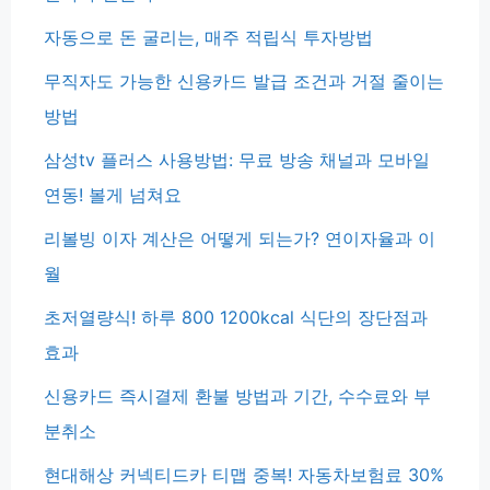
자동으로 돈 굴리는, 매주 적립식 투자방법
무직자도 가능한 신용카드 발급 조건과 거절 줄이는
방법
삼성tv 플러스 사용방법: 무료 방송 채널과 모바일
연동! 볼게 넘쳐요
리볼빙 이자 계산은 어떻게 되는가? 연이자율과 이
월
초저열량식! 하루 800 1200kcal 식단의 장단점과
효과
신용카드 즉시결제 환불 방법과 기간, 수수료와 부
분취소
현대해상 커넥티드카 티맵 중복! 자동차보험료 30%