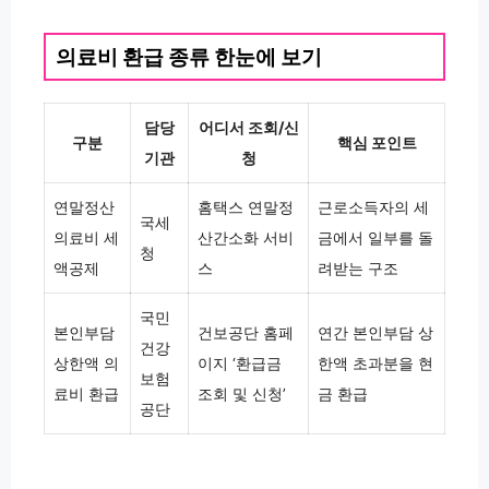
의료비 환급 종류 한눈에 보기
담당
어디서 조회/신
구분
핵심 포인트
기관
청
연말정산
홈택스 연말정
근로소득자의 세
국세
의료비 세
산간소화 서비
금에서 일부를 돌
청
액공제
스
려받는 구조
국민
본인부담
건보공단 홈페
연간 본인부담 상
건강
상한액 의
이지 ‘환급금
한액 초과분을 현
보험
료비 환급
조회 및 신청’
금 환급
공단