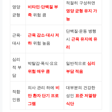
적절히 구성하면
영양
비타민·단백질 부
영양 균형 유지 가
균형
족
위험 큼
능
단백질·운동 병행
근육·
근육 감소·대사 저
시
근육 유지에 유
대사
하
위험 높음
리
심리
박탈감·폭식·요요
일반적으로
심리
적 부
위험 매우 큼
부담 적음
담
의사 관리 하에
비
대부분의 건강한
적합
만 환자 단기 프로
성인
표준 저열량
인원
그램
식단