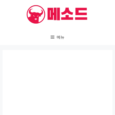
컨
텐
츠
로
건
메뉴
너
뛰
기