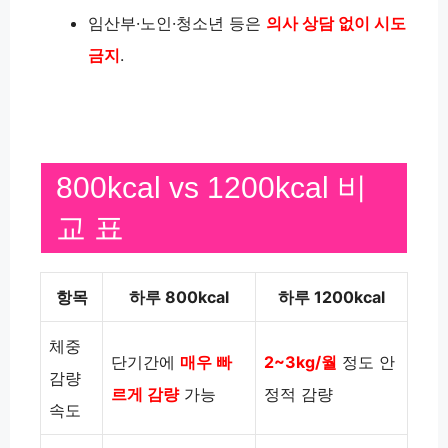
임산부·노인·청소년 등은
의사 상담 없이 시도
금지
.
800kcal vs 1200kcal 비
교 표
항목
하루 800kcal
하루 1200kcal
체중
단기간에
매우 빠
2~3kg/월
정도 안
감량
르게 감량
가능
정적 감량
속도