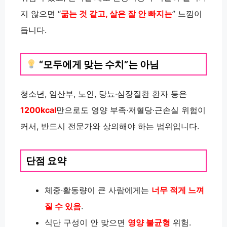
지 않으면 “
굶는 것 같고, 살은 잘 안 빠지는
” 느낌이
듭니다.
“모두에게 맞는 수치”는 아님
청소년, 임산부, 노인, 당뇨·심장질환 환자 등은
1200kcal
만으로도 영양 부족·저혈당·근손실 위험이
커서, 반드시 전문가와 상의해야 하는 범위입니다.
단점 요약
체중·활동량이 큰 사람에게는
너무 적게 느껴
질 수 있음
.
식단 구성이 안 맞으면
영양 불균형
위험.