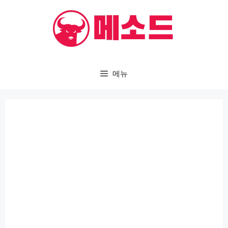
컨
텐
츠
로
건
메뉴
너
뛰
기