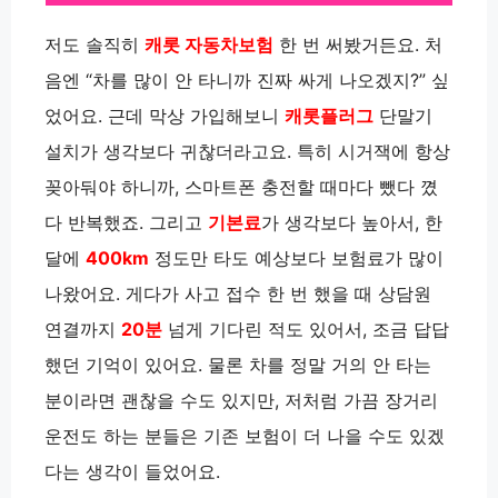
저도 솔직히
캐롯 자동차보험
한 번 써봤거든요. 처
음엔 “차를 많이 안 타니까 진짜 싸게 나오겠지?” 싶
었어요. 근데 막상 가입해보니
캐롯플러그
단말기
설치가 생각보다 귀찮더라고요. 특히 시거잭에 항상
꽂아둬야 하니까, 스마트폰 충전할 때마다 뺐다 꼈
다 반복했죠. 그리고
기본료
가 생각보다 높아서, 한
달에
400km
정도만 타도 예상보다 보험료가 많이
나왔어요. 게다가 사고 접수 한 번 했을 때 상담원
연결까지
20분
넘게 기다린 적도 있어서, 조금 답답
했던 기억이 있어요. 물론 차를 정말 거의 안 타는
분이라면 괜찮을 수도 있지만, 저처럼 가끔 장거리
운전도 하는 분들은 기존 보험이 더 나을 수도 있겠
다는 생각이 들었어요.