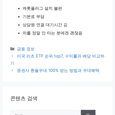
캐롯플러그 설치 불편
기본료 부담
상담원 연결 대기시간 김
차를 정말 안 타는 분에겐 괜찮음
카
금융 정보
테
미국 리츠 ETF 순위 top7, 수익률과 배당 비교하
고
기
리
증권사 환율우대 100% 받는 방법과 우대혜택
콘텐츠 검색
검