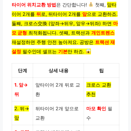
타이어 위치교환 방법
은 간단합니다!
첫째,
앞타
이어 2개를
뒤
로,
뒤타이어 2개를
앞
으로 교환하죠.
둘째,
크로스交換 (앞좌→뒤우, 앞우→뒤좌) 하면
마
모 균형
최적화됩니다. 셋째,
트랙션과
개인트렌스
재설정하면
주행 안전 높아져요.
공방은
트랙션 재
설정
필수인데
셀프는
기본
만 하죠.
단계
상세 내용
팁
1. 앞→
앞타이어 2개 뒤로 교
크로스 교환
뒤
환
추천
2. 뒤→
뒤타이어 2개 앞으로
마모 확인
필
앞
교환
수