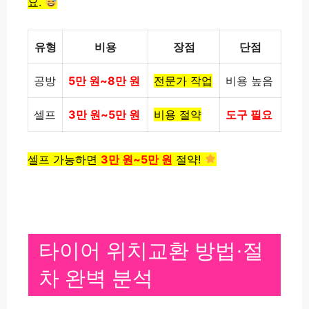
요.
유형
비용
장점
단점
공방
5만 원~8만 원
전문가 작업
비용 높음
셀프
3만 원~5만 원
비용 절약
도구 필요
셀프 가능하면
3만 원~5만 원
절약!
타이어 위치교환 방법·절
차 완벽 분석