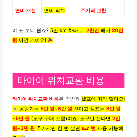
연비 개선
연비 악화
주기적 교환
이 표 보니 쉽죠?
5만 km 차타고
교환만
해서
20만
원
아낀 거예요!
타이어 위치교환 비용
타이어 위치교환 비용
은 공방과
셀프에 따라 달라요!
공방가는
5만 원~8만 원
선이고
셀프는
3만 원
~5만 원
(도구 구매 포함)이죠.
도구만 산다면
2만
원~3만 원
추가지만
한 번 살면
عدة 번
사용 가능해