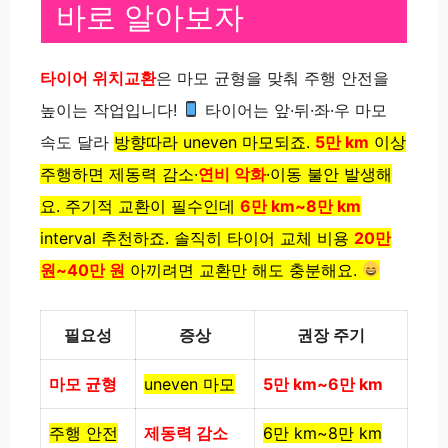
바로 알아보자
타이어 위치교환
은 마모 균형을 맞춰 주행 안전을
높이는 작업입니다!
타이어는 앞·뒤·좌·우 마모
속도 달라
방향따라 uneven 마모되죠.
5만 km
이상
주행하면
제동력 감소·
연비 악화
·
이동 불안 발생해
요.
주기적 교환이 필수인데
6만 km~8만 km
interval 추천하죠. 솔직히
타이어 교체 비용
20만
원~40만 원
아끼려면
교환만 해도 충분해요.
필요성
증상
권장 주기
마모 균형
uneven 마모
5만 km~6만 km
주행 안전
제동력 감소
6만 km~8만 km