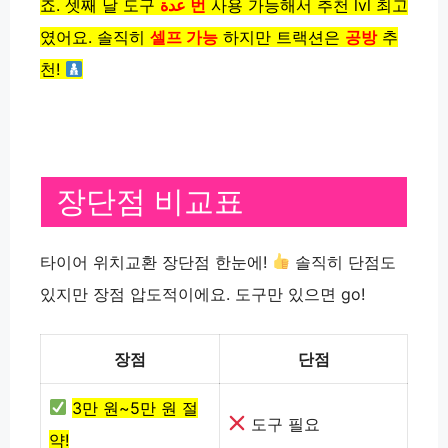
죠. 셋째 날
도구
عدة 번
사용 가능해서
추천 lvl 최고
였어요. 솔직히
셀프 가능
하지만
트랙션은
공방
추
천!
장단점 비교표
타이어 위치교환 장단점 한눈에!
솔직히 단점도
있지만 장점 압도적이에요. 도구만 있으면 go!
장점
단점
3만 원~5만 원 절
도구 필요
약!