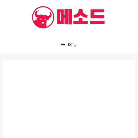
컨
텐
츠
로
건
메뉴
너
뛰
기