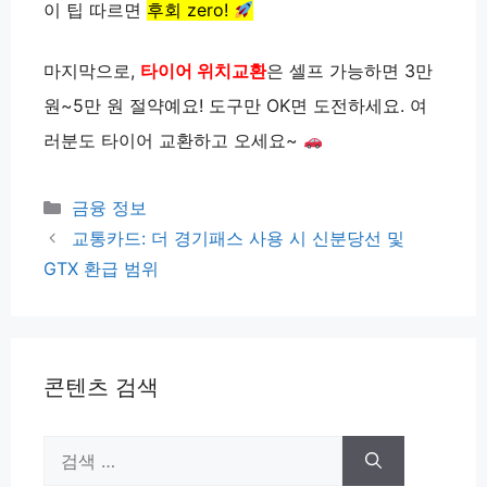
이 팁 따르면
후회 zero!
마지막으로,
타이어 위치교환
은 셀프 가능하면 3만
원~5만 원 절약예요! 도구만 OK면 도전하세요. 여
러분도 타이어 교환하고 오세요~
카
금융 정보
테
교통카드: 더 경기패스 사용 시 신분당선 및
고
GTX 환급 범위
리
콘텐츠 검색
검