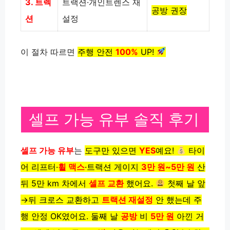
3. 트렉
트랙션·개인트렌스 재
공방 권장
션
설정
이 절차 따르면
주행 안전
100%
UP!
셀프 가능 유부 솔직 후기
셀프 가능 유부
는
도구만 있으면
YES
예요!
타이
어 리프터·
휠 맥스
·
트랙션 게이지
3만 원~5만 원
산
뒤
5만 km 차에서
셀프 교환
했어요.
첫째 날
앞
→뒤 크로스 교환하고
트랙션 재설정
안 했는데
주
행 안정 OK였어요. 둘째 날
공방
비
5만 원
아낀 거