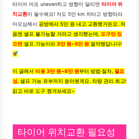
타이어 마모 uneven하고 방향이 달리면
타이어 위
치교환
이 필수예요! 저도 5만 km 차타고 방향따라
마모심해서
공방에서 5만 원 내고 교환했거든요. 처
음엔 셀프 불가능할 거라고 생각했는데,
도구만 있
으면
셀프 가능이라
3만 원~5만 원
절약됐답니다!
이 글에서
비용 3만 원~8만 원
부터
방법·절차,
필요
성
, 셀프 가능 유부까지 쏟아붓게요. 차량 관리 최고!
읽고 바로 도구 챙겨보세요~
타이어 위치교환 필요성