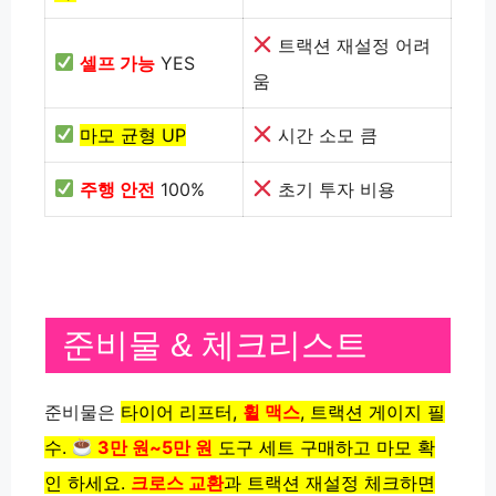
트랙션 재설정 어려
셀프 가능
YES
움
마모 균형 UP
시간 소모 큼
주행 안전
100%
초기 투자 비용
준비물 & 체크리스트
준비물은
타이어 리프터,
휠 맥스
,
트랙션 게이지 필
수.
3만 원~5만 원
도구 세트 구매하고
마모 확
인 하세요.
크로스 교환
과
트랙션 재설정 체크하면