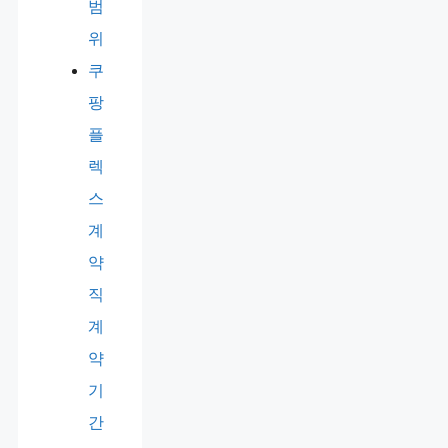
범
위
쿠
팡
플
렉
스
계
약
직
계
약
기
간