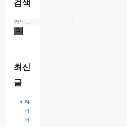
검색
검
색:
최신
글
타
이
어