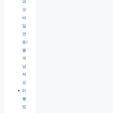
과
모
바
일
연
동!
볼
게
넘
쳐
요
리
볼
빙