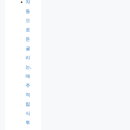
자
동
으
로
돈
굴
리
는,
매
주
적
립
식
투