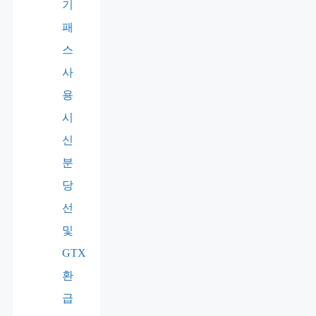
기
패
스
사
용
시
신
분
당
선
및
GTX
환
급