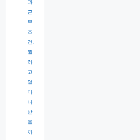
과
근
무
조
건,
뭘
하
고
얼
마
나
받
을
까