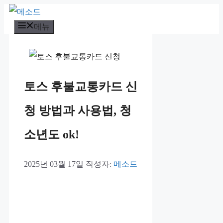
컨
메뉴
텐
츠
로
건
토스 후불교통카드 신
너
뛰
청 방법과 사용법, 청
기
소년도 ok!
2025년 03월 17일
작성자:
메소드