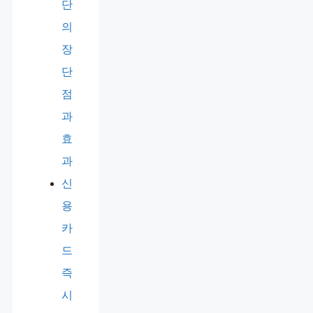
단
의
장
단
점
과
효
과
신
용
카
드
즉
시