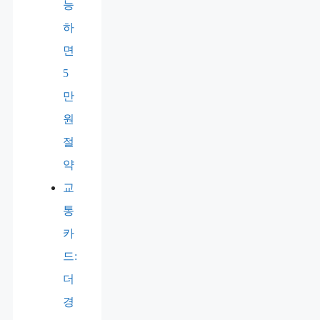
능
하
면
5
만
원
절
약
교
통
카
드:
더
경