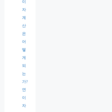
이
자
계
산
은
어
떻
게
되
는
가?
연
이
자