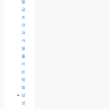
발
급
조
건
과
거
절
줄
이
는
방
법
삼
성