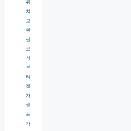
위
치
교
환
필
요
성
부
터
절
차,
셀
프
가