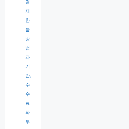
결
제
환
불
방
법
과
기
간,
수
수
료
와
부