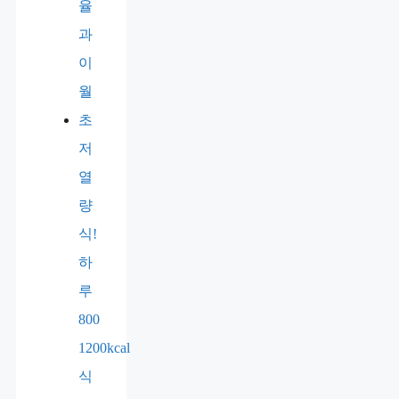
율
과
이
월
초
저
열
량
식!
하
루
800
1200kcal
식