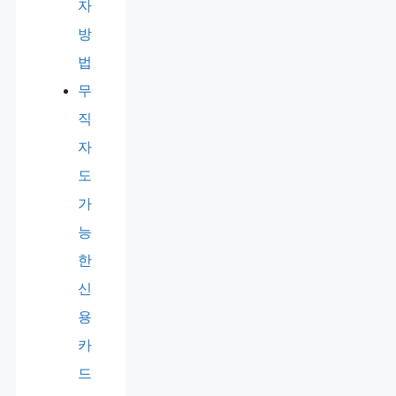
자
방
법
무
직
자
도
가
능
한
신
용
카
드