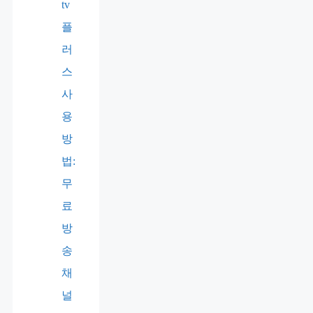
tv
플
러
스
사
용
방
법:
무
료
방
송
채
널