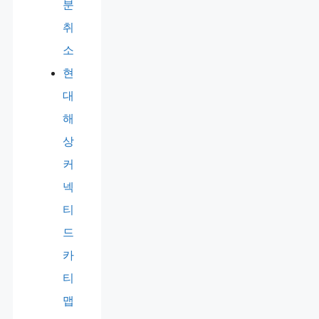
분
취
소
현
대
해
상
커
넥
티
드
카
티
맵