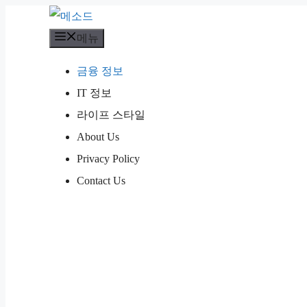
컨
텐
메뉴
츠
금융 정보
로
IT 정보
건
라이프 스타일
너
About Us
뛰
Privacy Policy
기
Contact Us