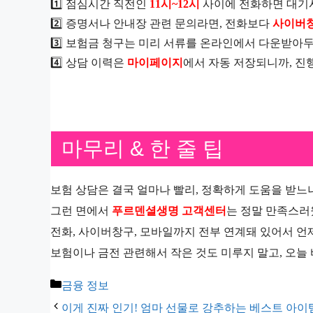
1️⃣ 점심시간 직전인
11시~12시
사이에 전화하면 대기
2️⃣ 증명서나 안내장 관련 문의라면, 전화보다
사이버
3️⃣ 보험금 청구는 미리 서류를 온라인에서 다운받아
4️⃣ 상담 이력은
마이페이지
에서 자동 저장되니까, 진
마무리 & 한 줄 팁
보험 상담은 결국 얼마나 빨리, 정확하게 도움을 받느
그런 면에서
푸르덴셜생명 고객센터
는 정말 만족스러
전화, 사이버창구, 모바일까지 전부 연계돼 있어서 언제
보험이나 금전 관련해서 작은 것도 미루지 말고, 오늘
카
금융 정보
테
이게 진짜 인기! 엄마 선물로 강추하는 베스트 아이템 