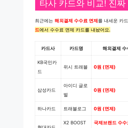
타사 카드와 비교! 진짜
최근에는
해외결제 수수료 면제
를 내세운 카
드
에서 수수료 면제 카드를 내놨어요.
카드사
카드명
해외결제 수
KB국민카
위시 트래블
0원 (면제)
드
아이디 글로
삼성카드
0원 (면제)
벌
하나카드
트래블로그
0원 (면제)
X2 BOOST
국제브랜드 수수
현대카드