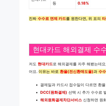
등
0.18%
진짜
수수료 면제 카드
를 원한다면, 위 표의
타
현대카드 해외결제 수수
저도
현대카드
로 해외결제를 자주 해봤는데요
어요.
이유는 바로
환율(전신환매도율)
과
수수
결제일과 카드사 접수일이 다르면 환율
DCC(원화결제)
선택 시 추가 수수료 
해외원화결제차단서비스
신청하면 원화