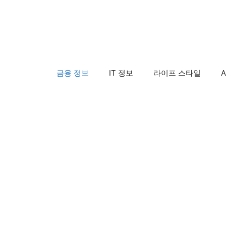
컨
텐
츠
로
건
금융 정보
IT 정보
라이프 스타일
A
너
뛰
기