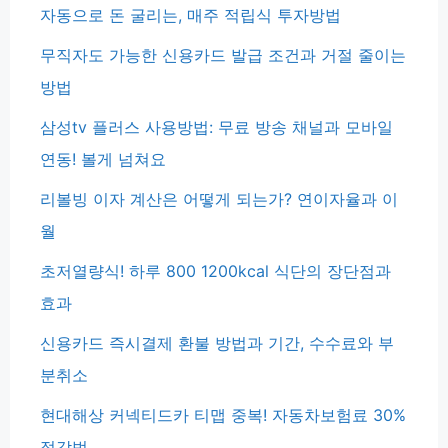
자동으로 돈 굴리는, 매주 적립식 투자방법
무직자도 가능한 신용카드 발급 조건과 거절 줄이는
방법
삼성tv 플러스 사용방법: 무료 방송 채널과 모바일
연동! 볼게 넘쳐요
리볼빙 이자 계산은 어떻게 되는가? 연이자율과 이
월
초저열량식! 하루 800 1200kcal 식단의 장단점과
효과
신용카드 즉시결제 환불 방법과 기간, 수수료와 부
분취소
현대해상 커넥티드카 티맵 중복! 자동차보험료 30%
절감법