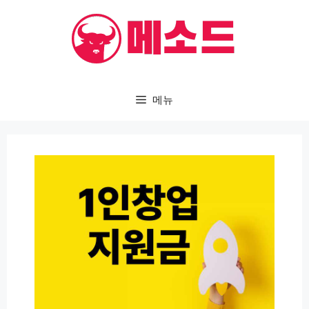
컨
텐
츠
로
건
메뉴
너
뛰
기