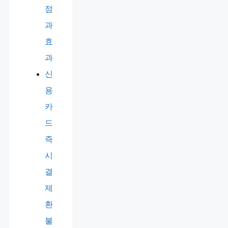
점
과
효
과
신
용
카
드
즉
시
결
제
환
불