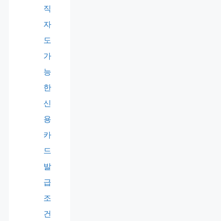
직
자
도
가
능
한
신
용
카
드
발
급
조
건