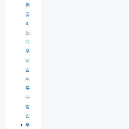
돈
굴
리
는,
매
주
적
립
식
투
자
방
법
무