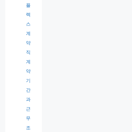
플
렉
스
계
약
직
계
약
기
간
과
근
무
조