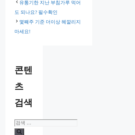
테
유통기한 지난 부침가루 먹어
고
도 되나요? 필수확인
리
몇째주 기준 더이상 헤깔리지
마세요!
콘텐
츠
검색
검
색: