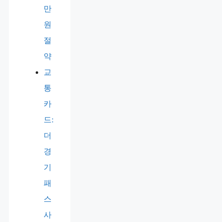
만
원
절
약
교
통
카
드:
더
경
기
패
스
사