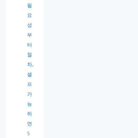
필
요
성
부
터
절
차,
셀
프
가
능
하
면
5