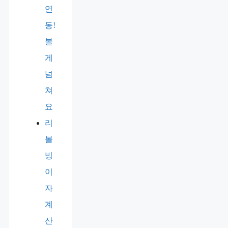
연
동!
볼
게
넘
쳐
요
리
볼
빙
이
자
계
산