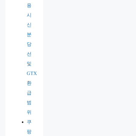
용
시
신
분
당
선
및
GTX
환
급
범
위
쿠
팡