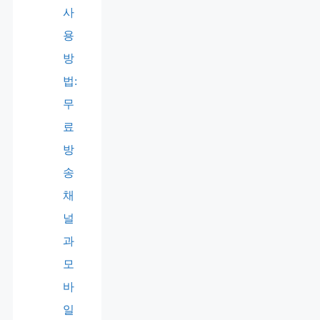
사
용
방
법:
무
료
방
송
채
널
과
모
바
일