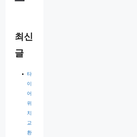
최신
글
타
이
어
위
치
교
환