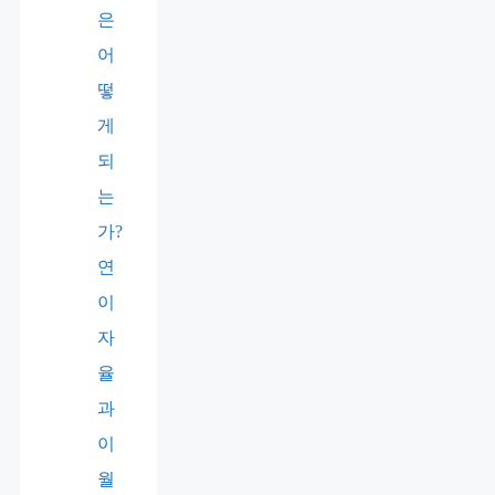
은
어
떻
게
되
는
가?
연
이
자
율
과
이
월