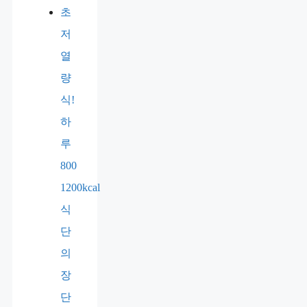
초
저
열
량
식!
하
루
800
1200kcal
식
단
의
장
단