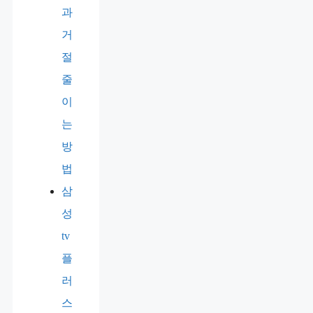
과
거
절
줄
이
는
방
법
삼
성
tv
플
러
스