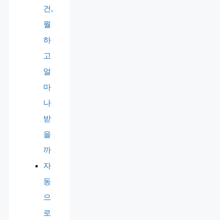
건,
뭘
하
고
얼
마
나
받
을
까
자
동
으
로