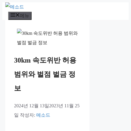
컨
메뉴
텐
츠
로
건
너
30km 속도위반 허용
뛰
기
범위와 벌점 벌금 정
보
2024년 12월 13일
2023년 11월 25
일
작성자:
메소드