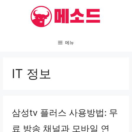
컨
텐
츠
로
건
메뉴
너
뛰
IT 정보
기
삼성tv 플러스 사용방법: 무
료 방송 채널과 모바일 연