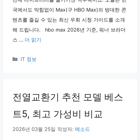
국에서도 막힘없이 Max(구 HBO Max)의 방대한 콘
텐츠를 즐길 수 있는 최신 우회 시청 가이드를 소개
해 드립니다. hbo max 2026년 기준, 워너 브라더
스 …
더 읽기
카
IT 정보
테
고
리
전열교환기 추천 모델 베스
트5, 최고 가성비 비교
2026년 03월 25일
작성자:
메소드