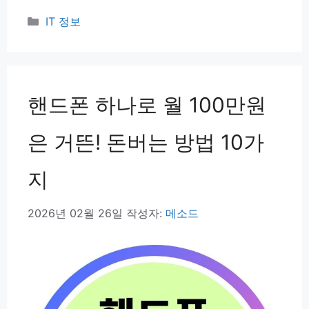
카
IT 정보
테
고
리
핸드폰 하나로 월 100만원
은 거뜬! 돈버는 방법 10가
지
2026년 02월 26일
작성자:
메소드