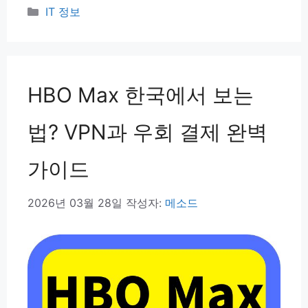
카
IT 정보
테
고
리
HBO Max 한국에서 보는
법? VPN과 우회 결제 완벽
가이드
2026년 03월 28일
작성자:
메소드