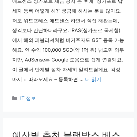
애드센스 싱가포르 세금 공지 뜬 후에 “싱가포르 납
세자 등록 어떻게 해?” 궁금해 하시는 분들 많아요.
저도 워드프레스 애드센스 하면서 직접 해봤는데,
생각보다 간단하더라구요. IRAS(싱가포르 국세청)
에서 해외 퍼블리셔처럼 비거주자도 GST 등록 가능
해요. 연 수익 100,000 SGD(약 1억 원) 넘으면 의무
지만, AdSense는 Google 도움으로 쉽게 연결돼요.
이 글에서 단계별 절차 자세히 알려드릴게요. 걱정
마시고 따라오세요 – 등록하면 …
더 읽기
카
IT 정보
테
고
리
예산별 추천 블랙박스 베스