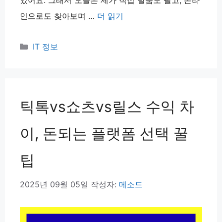
었어요. 그래서 오늘은 제가 직접 발품도 팔고, 온라
인으로도 찾아보며 …
더 읽기
카
IT 정보
테
고
리
틱톡vs쇼츠vs릴스 수익 차
이, 돈되는 플랫폼 선택 꿀
팁
2025년 09월 05일
작성자:
메소드