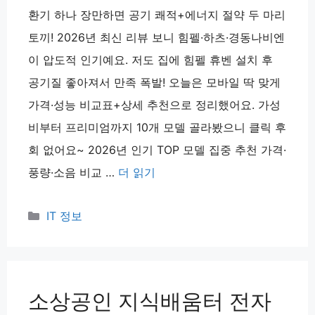
환기 하나 장만하면 공기 쾌적+에너지 절약 두 마리
토끼! 2026년 최신 리뷰 보니 힘펠·하츠·경동나비엔
이 압도적 인기예요. 저도 집에 힘펠 휴벤 설치 후
공기질 좋아져서 만족 폭발! 오늘은 모바일 딱 맞게
가격·성능 비교표+상세 추천으로 정리했어요. 가성
비부터 프리미엄까지 10개 모델 골라봤으니 클릭 후
회 없어요~ 2026년 인기 TOP 모델 집중 추천 가격·
풍량·소음 비교 …
더 읽기
카
IT 정보
테
고
리
소상공인 지식배움터 전자