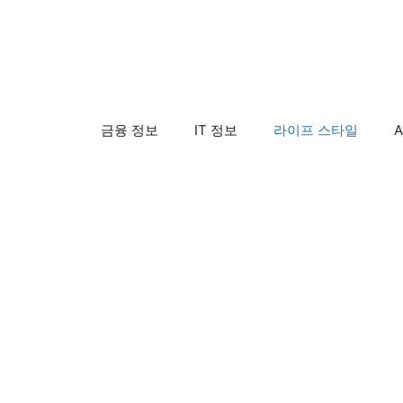
컨
텐
츠
로
건
금융 정보
IT 정보
라이프 스타일
A
너
뛰
기