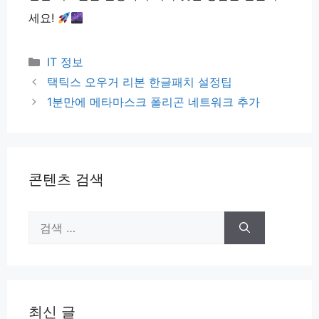
세요!
카
IT 정보
테
택틱스 오우거 리본 한글패치 설정팁
고
1분만에 메타마스크 폴리곤 네트워크 추가
리
콘텐츠 검색
검
색:
최신 글