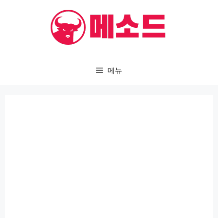
컨
텐
츠
로
건
메뉴
너
뛰
기